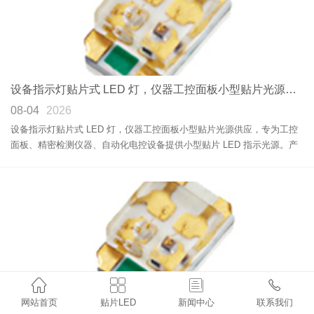
设备指示灯贴片式 LED 灯，仪器工控面板小型贴片光源供应
08-04
2026
设备指示灯贴片式 LED 灯，仪器工控面板小型贴片光源供应，专为工控
面板、精密检测仪器、自动化电控设备提供小型贴片 LED 指示光源。产
品适配 SMT 表面贴装工艺，体积小巧、亮度均匀、运行稳定，有效解决
传统直插 LED 不利于设备小型化集成、无法匹配自动化量产的痛点，广
泛用于各类控制主板信号状态显示，保障设备运行、故障、待机信号清晰
识别。




LED 灯珠批发高亮低光衰适配照明数码灯饰大批量采购
网站首页
贴片LED
新闻中心
联系我们