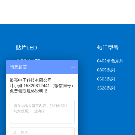
贴片LED
热门型号
单色贴片LED
0402单色系列
请您留言
双色贴片LED
0805系列
全彩贴片式LED
0603系列
银亮电子科技有限公司
叶小姐 15820812441（微信同号）
侧面发光LED
3528系列
免费领取规格说明书
带透镜带球、反包系列
UV固化
3535UVC 杀菌消毒灯珠