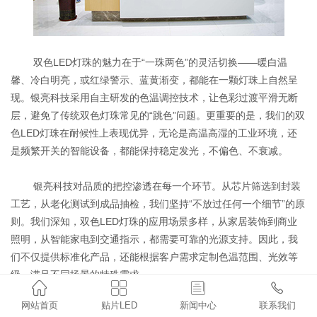
双色LED灯珠的魅力在于“一珠两色”的灵活切换——暖白温
馨、冷白明亮，或红绿警示、蓝黄渐变，都能在一颗灯珠上自然呈
现。银亮科技采用自主研发的色温调控技术，让色彩过渡平滑无断
层，避免了传统双色灯珠常见的“跳色”问题。更重要的是，我们的双
色LED灯珠在耐候性上表现优异，无论是高温高湿的工业环境，还
是频繁开关的智能设备，都能保持稳定发光，不偏色、不衰减。
银亮科技对品质的把控渗透在每一个环节。从芯片筛选到封装
工艺，从老化测试到成品抽检，我们坚持“不放过任何一个细节”的原
则。我们深知，双色LED灯珠的应用场景多样，从家居装饰到商业
照明，从智能家电到交通指示，都需要可靠的光源支持。因此，我
们不仅提供标准化产品，还能根据客户需求定制色温范围、光效等
级，满足不同场景的特殊需求。




网站首页
贴片LED
新闻中心
联系我们
选择银亮科技的双色LED灯珠，就是选择专业与安心。我们提